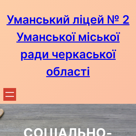
Перейти
до
Уманський ліцей № 2
вмісту
Уманської міської
ради черкаської
області
СОЦІАЛЬНО-