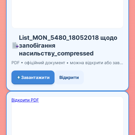
List_MON_5480_18052018 щодо
запобігання
насильству_compressed
PDF • офіційний документ • можна відкрити або завантажити
Завантажити
Відкрити
Відкрити PDF