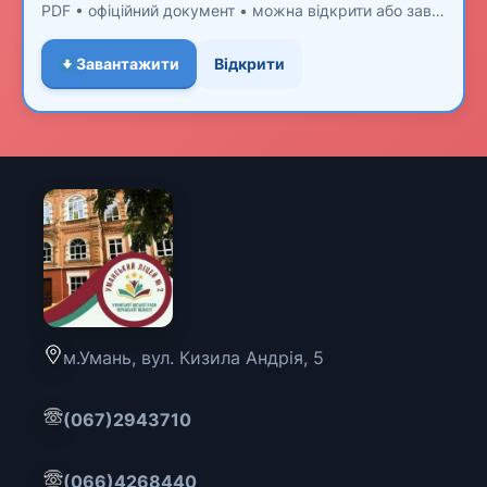
PDF • офіційний документ • можна відкрити або завантажити
Завантажити
Відкрити
м.Умань, вул. Кизила Андрія, 5
(067)2943710
(066)4268440